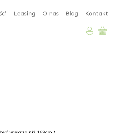
ci
Leasing
O nas
Blog
Kontakt
 być większa niż 168cm )