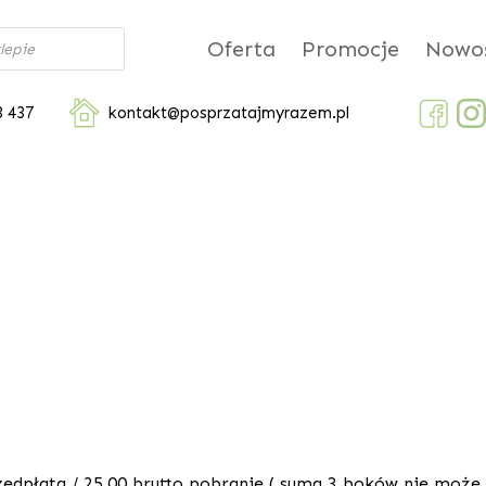
Oferta
Promocje
Nowoś
3 437
kontakt@posprzatajmyrazem.pl
zedpłata / 25,00 brutto pobranie ( suma 3 boków nie może