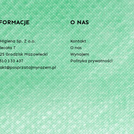
FORMACJE
O NAS
Higiena Sp. Z o.o.
Kontakt
Niecała 7
O nas
25 Grodzisk Mazowiecki
Wynajem
510 133 437
Polityka prywatności
takt@posprzatajmyrazem.pl