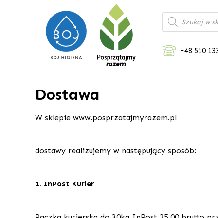
Wyszukiwarka
produktów
+48 510 13
Dostawa
W sklepie
www.posprzatajmyrazem.pl
dostawy realizujemy w następujący sposób:
1. InPost Kurier
Paczka kurierska do 30kg InPost 25,00 brutto pr