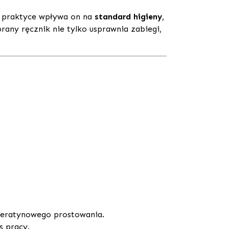
w praktyce wpływa on na
standard higieny
,
any ręcznik nie tylko usprawnia zabiegi,
keratynowego prostowania.
s pracy.