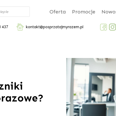
Oferta
Promocje
Nowoś
3 437
kontakt@posprzatajmyrazem.pl
zniki
norazowe?