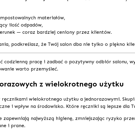
ompostowalnych materiałów,
ący ilość odpadów,
runek — coraz bardziej ceniony przez klientów.
ia, podkreślasz, że Twój salon dba nie tylko o piękno klie
wnić codzienną pracę i zadbać o pozytywny odbiór salonu,
owanie warto przemyśleć.
orazowych z wielokrotnego użytku
ęcznikami wielokrotnego użytku a jednorazowymi. Skupimy
zne i wpływ na środowisko. Które ręczniki są lepsze dla 
e zapewniają najwyższą higienę, zmniejszając ryzyko przen
ne i prane.