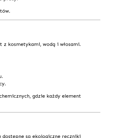
ntów.
 z kosmetykami, wodą i włosami.
u.
cy.
 chemicznych, gdzie każdy element
u dostępne są ekologiczne ręczniki