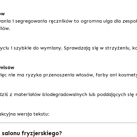
ów
wania i segregowania ręczników to ogromna ulga dla zespoł
liów.
yciu i szybkie do wymiany. Sprawdzają się w strzyżeniu, kol
omisów
więc nie ma ryzyka przenoszenia włosów, farby ani kosmet
ziś z materiałów biodegradowalnych lub poddających się 
kcyjna wersja tekstu:
 salonu fryzjerskiego?