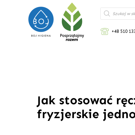
Wyszukiwarka
produktów
+48 510 13
Jak stosować ręc
fryzjerskie jed