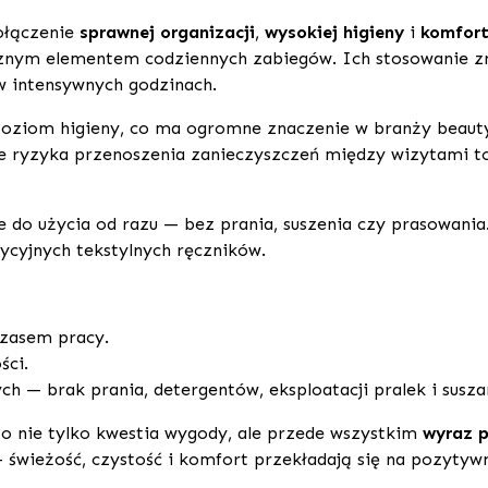
ołączenie
sprawnej organizacji
,
wysokiej higieny
i
komfort
ącznym elementem codziennych zabiegów. Ich stosowanie z
 intensywnych godzinach.
oziom higieny, co ma ogromne znaczenie w branży beauty, 
 ryzyka przenoszenia zanieczyszczeń między wizytami to 
we do użycia od razu — bez prania, suszenia czy prasowani
cyjnych tekstylnych ręczników.
czasem pracy.
ści.
h — brak prania, detergentów, eksploatacji pralek i susza
 nie tylko kwestia wygody, ale przede wszystkim
wyraz p
 świeżość, czystość i komfort przekładają się na pozytywn