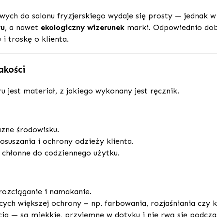
ych do salonu fryzjerskiego wydaje się prosty — jednak 
łu
, a nawet
ekologiczny wizerunek
marki. Odpowiednio dobr
i troskę o klienta.
akości
 jest materiał, z jakiego wykonany jest ręcznik.
azne środowisku.
suszania i ochrony odzieży klienta.
o chłonne do codziennego użytku.
ozciąganie i namakanie.
ch większej ochrony – np. farbowania, rozjaśniania czy 
ia — są miękkie, przyjemne w dotyku i nie rwą się podcza