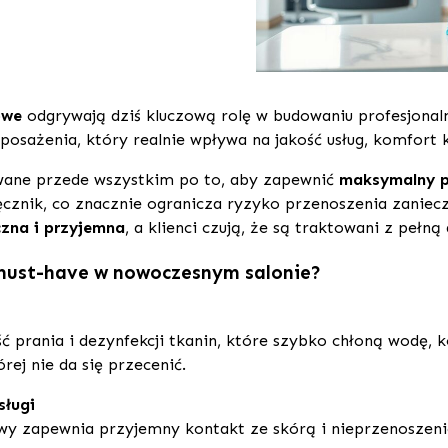
owe
odgrywają dziś kluczową rolę w budowaniu profesjonal
posażenia, który realnie wpływa na jakość usług, komfort k
owane przede wszystkim po to, aby zapewnić
maksymalny po
ęcznik, co znacznie ogranicza ryzyko przenoszenia zaniecz
czna i przyjemna
, a klienci czują, że są traktowani z pełną
 must-have w nowoczesnym salonie?
ć prania i dezynfekcji tkanin, które szybko chłoną wodę, k
rej nie da się przecenić.
sługi
owy zapewnia przyjemny kontakt ze skórą i nieprzenoszen