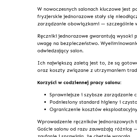
W nowoczesnych salonach kluczowe jest p
fryzjerskie jednorazowe stały się nieodł
zarządzanie obowiązkami — szczególnie w
Ręczniki jednorazowe gwarantują wysoki p
uwagę na bezpieczeństwo. Wyeliminowanie
odwiedzający salon.
Ich największą zaletą jest to, że są goto
oraz koszty związane z utrzymaniem trady
Korzyści w codziennej pracy salonu:
Sprawniejsze i szybsze zarządzanie 
Podniesiony standard higieny i czysto
Ograniczenie kosztów eksploatacyjnyc
Wprowadzenie ręczników jednorazowych to
Goście salonu od razu zauważają różnicę —
zaufanie i sprawiają, że chętnie wracają.