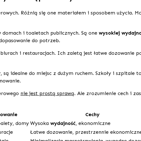
erowych. Różnią się one materiałem i sposobem użycia. Mo
 domach i toaletach publicznych. Są one
wysokiej wydajno
 dopasowanie do potrzeb.
biurach i restauracjach. Ich zaletą jest łatwe dozowanie p
y, są idealne do miejsc z dużym ruchem. Szkoły i szpitale 
nowanie.
ierowego
nie jest prostą sprawą
. Ale zrozumienie cech i z
owanie
Cechy
oalety, domy
Wysoka
wydajność
, ekonomiczne
uracje
Łatwe dozowanie, przestrzennie ekonomiczn
tale
Minimalizacja marnotrawienia, wygodne doz