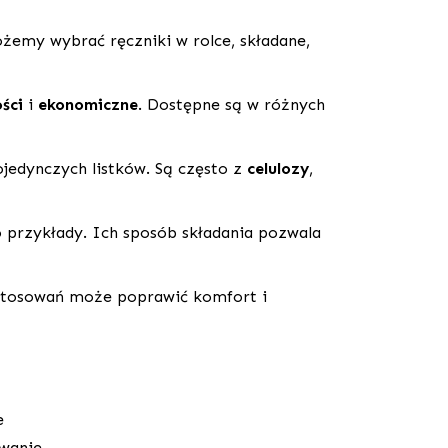
żemy wybrać ręczniki w rolce, składane,
ści
i
ekonomiczne
. Dostępne są w różnych
ojedynczych listków. Są często z
celulozy
,
to przykłady. Ich sposób składania pozwala
astosowań może poprawić komfort i
e
owanie