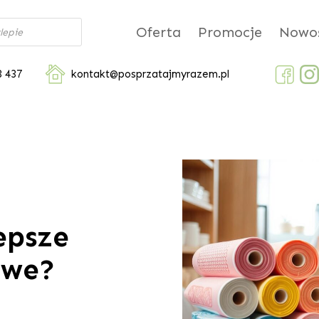
Oferta
Promocje
Nowoś
3 437
kontakt@posprzatajmyrazem.pl
epsze
owe?