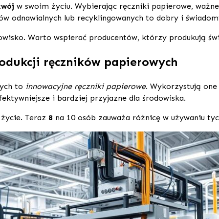
zwój
w swoim życiu. Wybierając ręczniki papierowe, ważne 
łów odnawialnych lub recyklingowanych to dobry i świado
owisko. Warto wspierać producentów, którzy produkują św
odukcji ręczników papierowych
wych to
innowacyjne ręczniki papierowe
. Wykorzystują on
ektywniejsze i bardziej przyjazne dla środowiska.
 życie. Teraz
8
na 10 osób zauważa różnicę w używaniu tyc