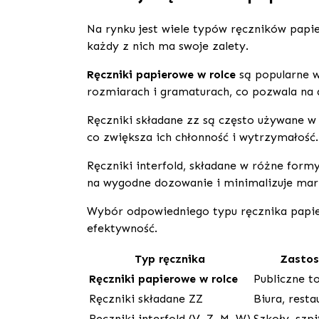
Na rynku jest wiele typów ręczników papi
każdy z nich ma swoje zalety.
Ręczniki papierowe w rolce
są popularne w
rozmiarach i gramaturach, co pozwala na
Ręczniki składane zz są często używane w 
co zwiększa ich chłonność i wytrzymałość.
Ręczniki interfold, składane w różne form
na wygodne dozowanie i minimalizuje mar
Wybór odpowiedniego typu ręcznika pap
efektywność.
Typ ręcznika
Zastos
Ręczniki papierowe w rolce
Publiczne t
Ręczniki składane ZZ
Biura, resta
Ręczniki interfold (V, Z, M, W)
Szkoły, szpi