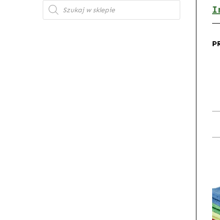
Wyszukiwarka
I
produktów
P