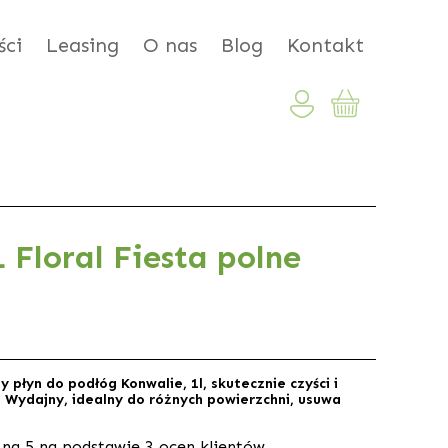
ci
Leasing
O nas
Blog
Kontakt
 Floral Fiesta polne
 płyn do podłóg Konwalie, 1l, skutecznie czyści i
. Wydajny, idealny do różnych powierzchni, usuwa
na 5 na podstawie
3
ocen klientów