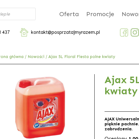
Oferta
Promocje
Nowoś
3 437
kontakt@posprzatajmyrazem.pl
rona główna
/
Nowości
/ Ajax 5L Floral Fiesta polne kwiaty
Ajax 5L
kwiaty
AJAX Uniwersalny
pięknie pachnie
zabrudzenia.
Oceniony
1.00