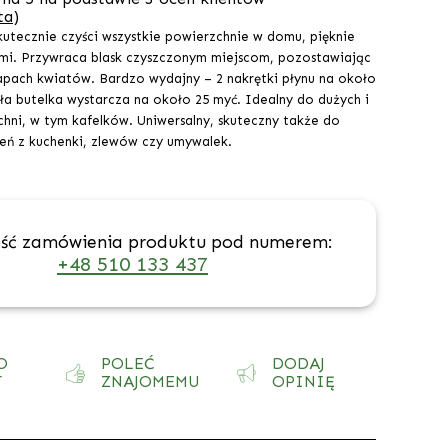
ta)
utecznie czyści wszystkie powierzchnie w domu, pięknie
mi. Przywraca blask czyszczonym miejscom, pozostawiając
apach kwiatów. Bardzo wydajny – 2 nakrętki płynu na około
ła butelka wystarcza na około 25 myć. Idealny do dużych i
chni, w tym kafelków. Uniwersalny, skuteczny także do
eń z kuchenki, zlewów czy umywalek.
ść zamówienia produktu pod numerem:
+48 510 133 437
O
POLEĆ
DODAJ
T
ZNAJOMEMU
OPINIĘ