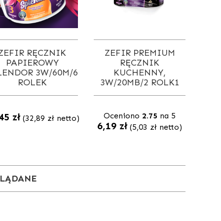
ZEFIR RĘCZNIK
ZEFIR PREMIUM
PAPIEROWY
RĘCZNIK
LENDOR 3W/60M/6
KUCHENNY,
ROLEK
3W/20MB/2 ROLK1
,45
zł
Oceniono
2.75
na 5
(
32,89
zł
netto)
6,19
zł
(
5,03
zł
netto)
GLĄDANE