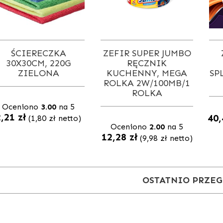
ŚCIERECZKA
ZEFIR SUPER JUMBO
30X30CM, 220G
RĘCZNIK
ZIELONA
KUCHENNY, MEGA
SP
ROLKA 2W/100MB/1
ROLKA
Oceniono
3.00
na 5
2,21
zł
40
(
1,80
zł
netto)
Oceniono
2.00
na 5
12,28
zł
(
9,98
zł
netto)
OSTATNIO PRZE