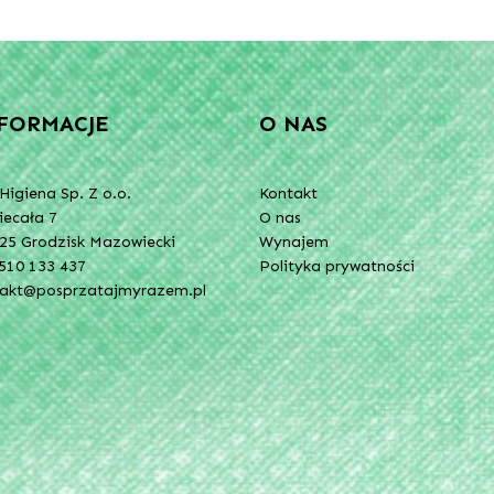
FORMACJE
O NAS
Higiena Sp. Z o.o.
Kontakt
Niecała 7
O nas
25 Grodzisk Mazowiecki
Wynajem
510 133 437
Polityka prywatności
takt@posprzatajmyrazem.pl