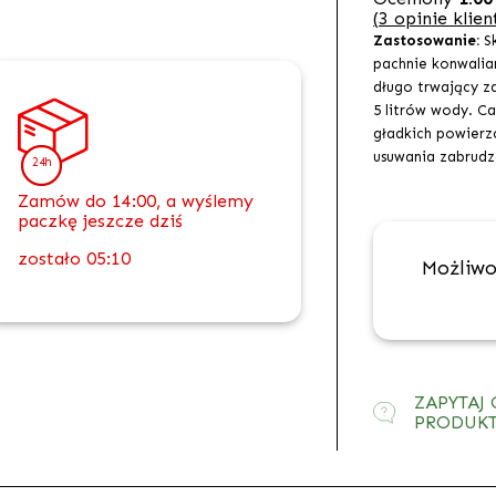
(
3
opinie klien
Zastosowanie:
Sk
pachnie konwalia
długo trwający z
5 litrów wody. Ca
gładkich powierz
usuwania zabrudz
24h
Zamów do 14:00, a wyślemy
paczkę jeszcze dziś
zostało
05:10
Możliwo
ZAPYTAJ 
PRODUK