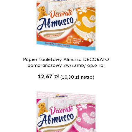
Papier toaletowy Almusso DECORATO
pomarańczowy 3w/22mb/ op.6 rol
12,67
zł
(
10,30
zł
netto)