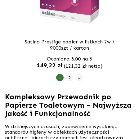
Satino Prestige papier w listkach 2w /
9000szt / karton
Oceniono
3.00
na 5
149,22
zł
(
121,32
zł
netto)
1
2
→
Kompleksowy Przewodnik po
Papierze Toaletowym – Najwyższa
Jakość i Funkcjonalność
W dzisiejszych czasach, zapewnienie wysokiego
standardu higieny w obiektach użyteczności
publicznej, biurach czy domach jest nieodzownym