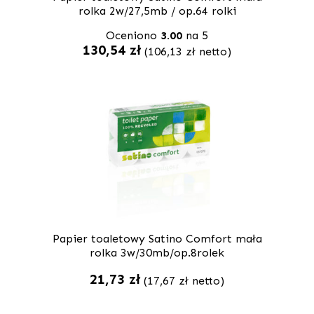
rolka 2w/27,5mb / op.64 rolki
Oceniono
3.00
na 5
130,54
zł
(
106,13
zł
netto)
Papier toaletowy Satino Comfort mała
rolka 3w/30mb/op.8rolek
21,73
zł
(
17,67
zł
netto)