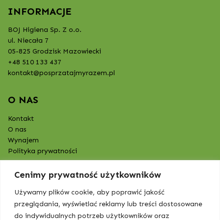
INFORMACJE
BOJ Higiena Sp. Z o.o.
ul. Niecała 7
05-825 Grodzisk Mazowiecki
+48 510 133 437
kontakt@posprzatajmyrazem.pl
O NAS
Kontakt
O nas
Wynajem
Polityka prywatności
Cenimy prywatność użytkowników
Używamy plików cookie, aby poprawić jakość
przeglądania, wyświetlać reklamy lub treści dostosowane
do indywidualnych potrzeb użytkowników oraz