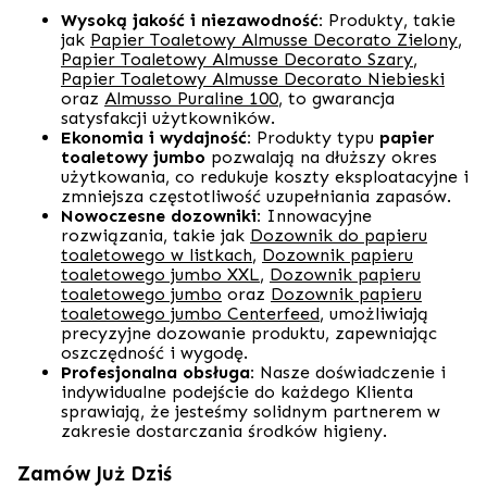
Wysoką jakość i niezawodność:
Produkty, takie
jak
Papier Toaletowy Almusse Decorato Zielony
,
Papier Toaletowy Almusse Decorato Szary
,
Papier Toaletowy Almusse Decorato Niebieski
oraz
Almusso Puraline 100
, to gwarancja
satysfakcji użytkowników.
Ekonomia i wydajność:
Produkty typu
papier
toaletowy jumbo
pozwalają na dłuższy okres
użytkowania, co redukuje koszty eksploatacyjne i
zmniejsza częstotliwość uzupełniania zapasów.
Nowoczesne dozowniki:
Innowacyjne
rozwiązania, takie jak
Dozownik do papieru
toaletowego w listkach
,
Dozownik papieru
toaletowego jumbo XXL
,
Dozownik papieru
toaletowego jumbo
oraz
Dozownik papieru
toaletowego jumbo Centerfeed
, umożliwiają
precyzyjne dozowanie produktu, zapewniając
oszczędność i wygodę.
Profesjonalna obsługa:
Nasze doświadczenie i
indywidualne podejście do każdego Klienta
sprawiają, że jesteśmy solidnym partnerem w
zakresie dostarczania środków higieny.
Zamów Już Dziś