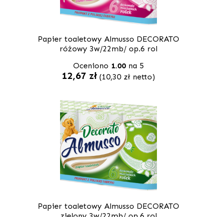
Papier toaletowy Almusso DECORATO
różowy 3w/22mb/ op.6 rol
Oceniono
1.00
na 5
12,67
zł
(
10,30
zł
netto)
Papier toaletowy Almusso DECORATO
zielony 3w/22mb/ op.6 rol