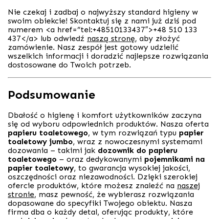
Nie czekaj i zadbaj o najwyższy standard higieny w
swoim obiekcie! Skontaktuj się z nami już dziś pod
numerem
<a href=”tel:+48510133437″>+48 510 133
437</a>
lub odwiedź
naszą stronę
, aby złożyć
zamówienie. Nasz zespół jest gotowy udzielić
wszelkich informacji i doradzić najlepsze rozwiązania
dostosowane do Twoich potrzeb.
Podsumowanie
Dbałość o higienę i komfort użytkowników zaczyna
się od wyboru odpowiednich produktów. Nasza oferta
papieru toaletowego
, w tym rozwiązań typu
papier
toaletowy jumbo
, wraz z nowoczesnymi systemami
dozowania – takimi jak
dozownik do papieru
toaletowego
– oraz dedykowanymi
pojemnikami na
papier toaletowy
, to gwarancja wysokiej jakości,
oszczędności oraz niezawodności. Dzięki szerokiej
ofercie produktów, które możesz znaleźć na
naszej
stronie
, masz pewność, że wybierasz rozwiązania
dopasowane do specyfiki Twojego obiektu. Nasza
firma dba o każdy detal, oferując produkty, które