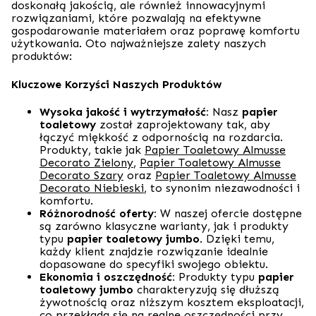
doskonałą jakością, ale również innowacyjnymi
rozwiązaniami, które pozwalają na efektywne
gospodarowanie materiałem oraz poprawę komfortu
użytkowania. Oto najważniejsze zalety naszych
produktów:
Kluczowe Korzyści Naszych Produktów
Wysoka jakość i wytrzymałość:
Nasz
papier
toaletowy
został zaprojektowany tak, aby
łączyć miękkość z odpornością na rozdarcia.
Produkty, takie jak
Papier Toaletowy Almusse
Decorato Zielony
,
Papier Toaletowy Almusse
Decorato Szary
oraz
Papier Toaletowy Almusse
Decorato Niebieski
, to synonim niezawodności i
komfortu.
Różnorodność oferty:
W naszej ofercie dostępne
są zarówno klasyczne warianty, jak i produkty
typu
papier toaletowy jumbo
. Dzięki temu,
każdy klient znajdzie rozwiązanie idealnie
dopasowane do specyfiki swojego obiektu.
Ekonomia i oszczędność:
Produkty typu
papier
toaletowy jumbo
charakteryzują się dłuższą
żywotnością oraz niższym kosztem eksploatacji,
co przekłada się na realne oszczędności przy