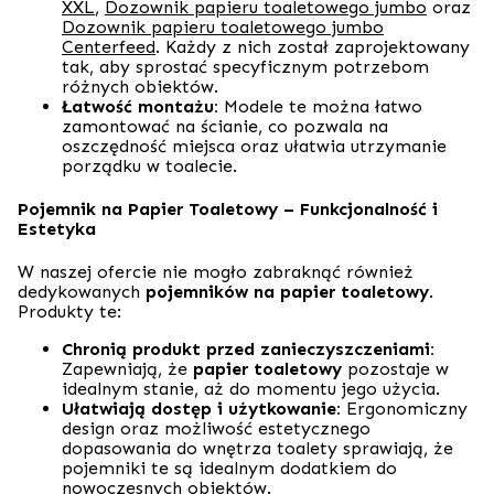
XXL
,
Dozownik papieru toaletowego jumbo
oraz
Dozownik papieru toaletowego jumbo
Centerfeed
. Każdy z nich został zaprojektowany
tak, aby sprostać specyficznym potrzebom
różnych obiektów.
Łatwość montażu:
Modele te można łatwo
zamontować na ścianie, co pozwala na
oszczędność miejsca oraz ułatwia utrzymanie
porządku w toalecie.
Pojemnik na Papier Toaletowy – Funkcjonalność i
Estetyka
W naszej ofercie nie mogło zabraknąć również
dedykowanych
pojemników na papier toaletowy
.
Produkty te:
Chronią produkt przed zanieczyszczeniami:
Zapewniają, że
papier toaletowy
pozostaje w
idealnym stanie, aż do momentu jego użycia.
Ułatwiają dostęp i użytkowanie:
Ergonomiczny
design oraz możliwość estetycznego
dopasowania do wnętrza toalety sprawiają, że
pojemniki te są idealnym dodatkiem do
nowoczesnych obiektów.