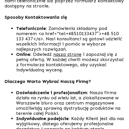
nami telefonicznie lub poprzez formularz kontaktowy
dostępny na stronie.
Sposoby Kontaktowania się
Telefonicznie:
Zamówienia składamy pod
numerem
<a href=”tel:+48510133437″>+48 510
133 437</a>
. Nasi konsultanci są gotowi udzielić
wszelkich informacji i pomóc w wyborze
najlepszych rozwiązań.
Online:
Odwiedź
naszą stronę
i zapoznaj się z
pełną ofertą. W każdej chwili możesz skorzystać
z formularza kontaktowego, aby uzyskać
indywidualną wycenę.
Dlaczego Warto Wybrać Naszą Firmę?
Doświadczenie i profesjonalizm:
Nasza firma
działa na rynku od wielu lat, a zlokalizowane w
Warszawie biuro oraz centrum magazynowe
umożliwiają sprawną dystrybucję produktów na
terenie całej Polski.
Indywidualne podejście:
Każdy Klient jest dla nas
wyjątkowy, dlatego oferujemy profesjonalne
doradztwo i wsparcie na każdym etapie