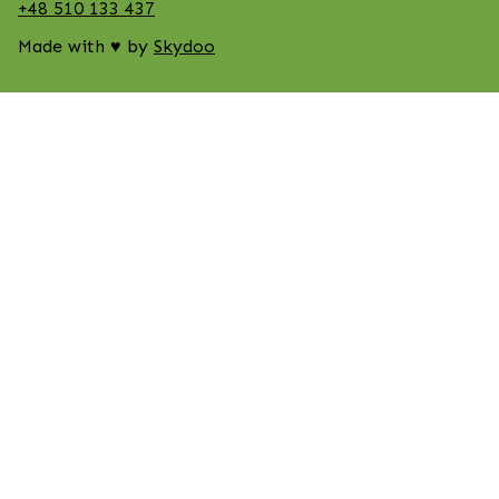
+48 510 133 437
Made with ♥ by
Skydoo