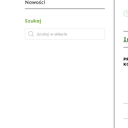
Nowości
Szukaj
Wyszukiwarka
produktów
I
P
K