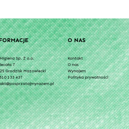
FORMACJE
O NAS
Higiena Sp. Z o.o.
Kontakt
Niecała 7
O nas
25 Grodzisk Mazowiecki
Wynajem
510 133 437
Polityka prywatności
takt@posprzatajmyrazem.pl