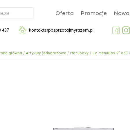
Oferta
Promocje
Nowoś
3 437
kontakt@posprzatajmyrazem.pl
rona główna
/
Artykuły jednorazowe
/
Menuboxy
/ LV MenuBox 9″ a50 