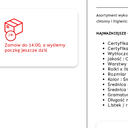
Asortyment wykona
chłonny i higienic
NAJWAŻNIEJSZE
24h
Certyfik
Zamów do 14:00, a wyślemy
Certyfika
paczkę jeszcze dziś
Wytłoczo
Jakość :
C
Warstwy
Rolki x li
Rozmiar l
Kolor :
Śn
Średnica 
Średnica 
Gramatur
Długość n
Listek / 