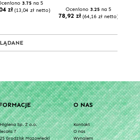
Oceniono
3.75
na 5
,04
zł
Oceniono
3.25
na 5
(
13,04
zł
netto)
78,92
zł
(
64,16
zł
netto)
GLĄDANE
FORMACJE
O NAS
Higiena Sp. Z o.o.
Kontakt
Niecała 7
O nas
25 Grodzisk Mazowiecki
Wynajem