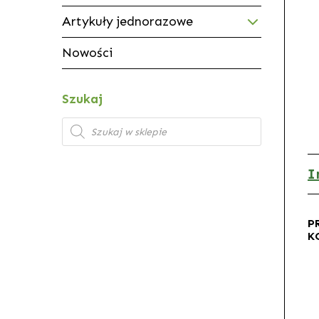
Artykuły jednorazowe
Nowości
Szukaj
Wyszukiwarka
produktów
I
P
K