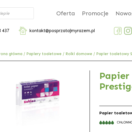
Oferta
Promocje
Nowoś
3 437
kontakt@posprzatajmyrazem.pl
rona główna
/
Papiery toaletowe
/
Rolki domowe
/ Papier toaletowy 
Papier
Presti
Papier toaleto
CHŁONN