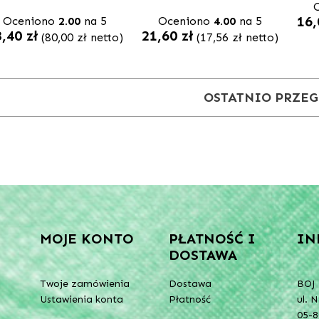
16
Oceniono
2.00
na 5
Oceniono
4.00
na 5
8,40
zł
21,60
zł
(
80,00
zł
netto)
(
17,56
zł
netto)
OSTATNIO PRZE
MOJE KONTO
PŁATNOŚĆ I
IN
DOSTAWA
Twoje zamówienia
Dostawa
BOJ 
Ustawienia konta
Płatność
ul. 
05-8