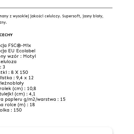
ny z wysokiej jakości celulozy. Supersoft, jasny biały,
zny.
 CECHY
acja FSC®-Mix
cja EU Ecolabel
ny wzór :
Motyl
eluloza
 :
3
stki :
8 X 150
istka :
9,4 x 12
ieżnobiały
rolek (cm) :
10,8
tulejki (cm) :
4,1
a papieru g/m2/warstwa :
15
a rolce (m) :
18
rolka :
150