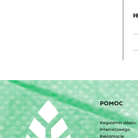
9
POMOC
Regulamin sklepu
internetowego
Reklamacje