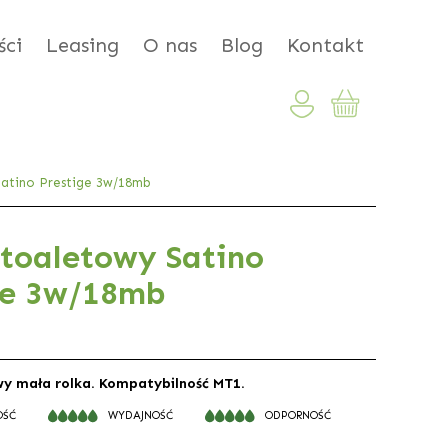
ci
Leasing
O nas
Blog
Kontakt
Satino Prestige 3w/18mb
 toaletowy Satino
ge 3w/18mb
wy mała rolka. Kompatybilność MT1.
OŚĆ
WYDAJNOŚĆ
ODPORNOŚĆ