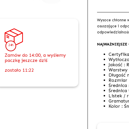
Wysoce chłonne w
osuszające i odp
odpowiedzialnośc
NAJWAŻNIEJSZE
24h
Certyfika
Zamów do 14:00, a wyślemy
Wytłoczo
paczkę jeszcze dziś
Jakość :
R
Warstwy
zostało
11:22
Długość n
Rozmiar l
Średnica 
Średnica 
Listek / 
Gramatur
Kolor :
Śn