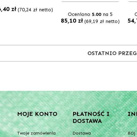
6,40
zł
(
70,24
zł
netto)
Oceniono
5.00
na 5
85,10
zł
54
(
69,19
zł
netto)
OSTATNIO PRZE
MOJE KONTO
PŁATNOŚĆ I
IN
DOSTAWA
Twoje zamówienia
Dostawa
BOJ 