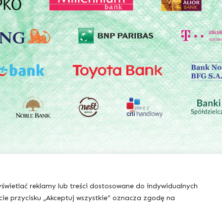
świetlać reklamy lub treści dostosowane do indywidualnych
+48 510 133 437
cie przycisku „Akceptuj wszystkie” oznacza zgodę na