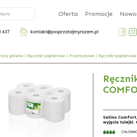
Oferta
Promocje
Nowoś
3 437
kontakt@posprzatajmyrazem.pl
rona główna
/
Ręczniki papierowe
/
Przemysłowe
/ Ręczniki papierow
Ręczni
COMFOR
Satino Comfort,
wyjęcia tulejki
CHŁONN