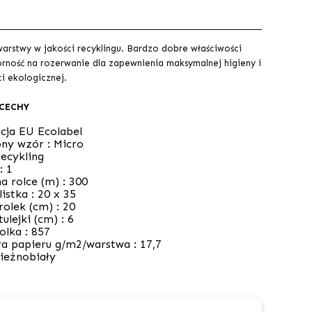
arstwy w jakości recyklingu. Bardzo dobre właściwości
orność na rozerwanie dla zapewnienia maksymalnej higieny i
i ekologicznej.
 CECHY
cja EU Ecolabel
ny wzór :
Micro
ecykling
 :
1
a rolce (m) :
300
istka :
20 x 35
rolek (cm) :
20
tulejki (cm) :
6
rolka :
857
a papieru g/m2/warstwa :
17,7
ieżnobiały