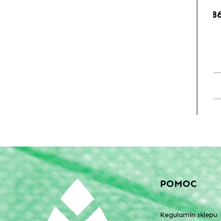
8
POMOC
Regulamin sklepu