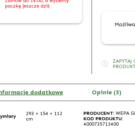
Zamów do 14:00, a wyślemy
paczkę jeszcze dziś
Możliwo
ZAPYTAJ 
PRODUK
nformacje dodatkowe
Opinie (3)
PRODUCENT:
WEPA 
293 × 154 × 112
ymiary
KOD PRODUKTU:
cm
4000735713400