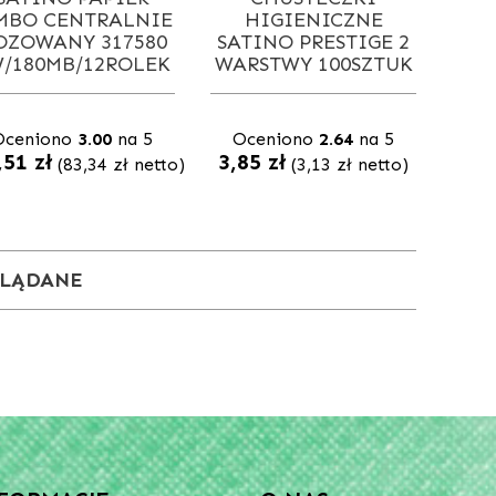
MBO CENTRALNIE
HIGIENICZNE
OZOWANY 317580
SATINO PRESTIGE 2
/180MB/12ROLEK
WARSTWY 100SZTUK
Oceniono
3.00
na 5
Oceniono
2.64
na 5
,51
zł
3,85
zł
(
83,34
zł
netto)
(
3,13
zł
netto)
GLĄDANE