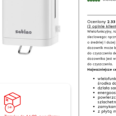
Oceniony
2.33
(
3
opinie klien
Wielofunkcyjny, ł
sieciowego: ręcz
o średniej i duż
dozownik może by
do czyszczenia d
dozownika jest wy
do czyszczenia.
Najważniejsze c
wielofun
środka d
działa s
energoos
powierzch
szlachetn
zamykan
24h
z płytą 