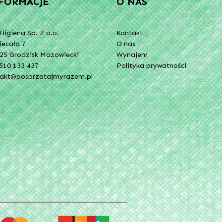
FORMACJE
O NAS
Higiena Sp. Z o.o.
Kontakt
Niecała 7
O nas
25 Grodzisk Mazowiecki
Wynajem
510 133 437
Polityka prywatności
takt@posprzatajmyrazem.pl