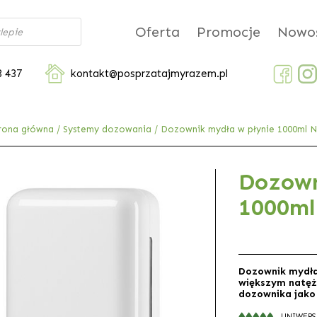
Oferta
Promocje
Nowoś
3 437
kontakt@posprzatajmyrazem.pl
rona główna
/
Systemy dozowania
/ Dozownik mydła w płynie 1000ml Nr
Dozown
1000ml
Dozownik mydła
większym natęż
dozownika jako
UNIWERS