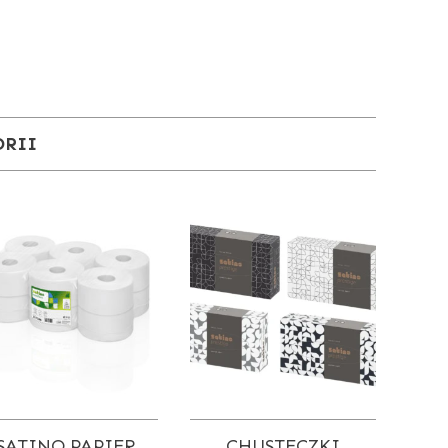
ORII
SATINO PAPIER
CHUSTECZKI