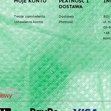
MOJE KONTO
PŁATNOŚĆ I
IN
DOSTAWA
Twoje zamówienia
Dostawa
BOJ 
Ustawienia konta
Płatność
ul. 
05-8
+48 
kon