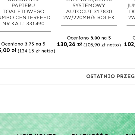
PAPIERU
SYSTEMOWY
JU
TOALETOWEGO
AUTOCUT 317830
D
UMBO CENTERFEED
2W/220MB/6 ROLEK
2W
NR KAT.: 331490
Oceniono
3.00
na 5
130,26
zł
102
Oceniono
3.75
na 5
(
105,90
zł
netto)
5,00
zł
(
134,15
zł
netto)
OSTATNIO PRZE