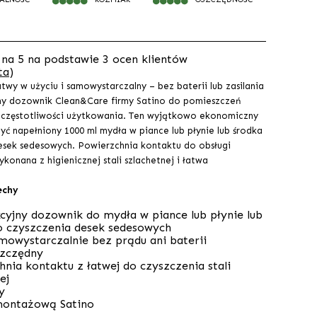
na 5 na podstawie
3
ocen klientów
ta)
atwy w użyciu i samowystarczalny – bez baterii lub zasilania
ny dozownik Clean&Care firmy Satino do pomieszczeń
ej częstotliwości użytkowania. Ten wyjątkowo ekonomiczny
ć napełniony 1000 ml mydła w piance lub płynie lub środka
esek sedesowych. Powierzchnia kontaktu do obsługi
konana z higienicznej stali szlachetnej i łatwa
echy
kcyjny dozownik do mydła w piance lub płynie lub
o czyszczenia desek sedesowych
amowystarczalnie bez prądu ani baterii
zczędny
nia kontaktu z łatwej do czyszczenia stali
ej
y
montażową Satino