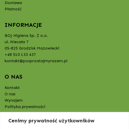
Dostawa
Płatność
INFORMACJE
BOJ Higiena Sp. Z o.o.
ul. Niecała 7
05-825 Grodzisk Mazowiecki
+48 510 133 437
kontakt@posprzatajmyrazem.pl
O NAS
Kontakt
O nas
Wynajem
Polityka prywatności
Cenimy prywatność użytkowników